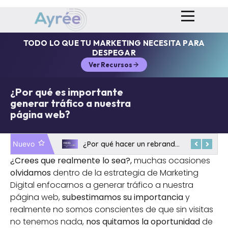
TODO LO QUE TU MARKETING NECESITA PARA
DESPEGAR
Ver Recursos
¿Por qué es importante
generar tráfico a nuestra
página web?
¿Cómo Crear Contenido Viral en el Sector Tecnológico B2B?
¿Por qué hacer un rebranding? Evoluciona tu marca sin perder su esencia
Nuevo
¿Crees que realmente lo sea?,
muchas ocasiones
olvidamos
dentro de la estrategia de Marketing
Digital enfocarnos a generar tráfico a nuestra
página web,
subestimamos su importancia
y
realmente no somos conscientes de que sin visitas
no tenemos nada,
nos quitamos la oportunidad
de