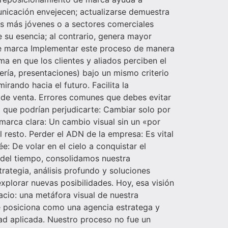
unicación envejecen; actualizarse demuestra
as más jóvenes o a sectores comerciales
 su esencia; al contrario, genera mayor
d de marca Implementar este proceso de manera
ma en que los clientes y aliados perciben el
ería, presentaciones) bajo un mismo criterio
ando hacia el futuro. Facilita la
 de venta. Errores comunes que debes evitar
o que podrían perjudicarte: Cambiar solo por
marca clara: Un cambio visual sin un «por
 resto. Perder el ADN de la empresa: Es vital
: De volar en el cielo a conquistar el
 del tiempo, consolidamos nuestra
rategia, análisis profundo y soluciones
explorar nuevas posibilidades. Hoy, esa visión
acio: una metáfora visual de nuestra
e posiciona como una agencia estratega y
idad aplicada. Nuestro proceso no fue un