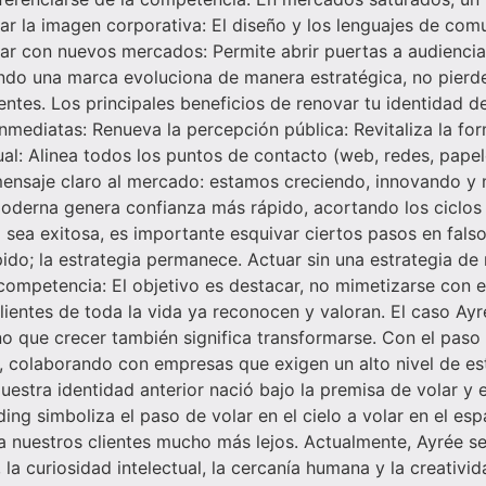
ar la imagen corporativa: El diseño y los lenguajes de com
tar con nuevos mercados: Permite abrir puertas a audienci
uando una marca evoluciona de manera estratégica, no pierde
lientes. Los principales beneficios de renovar tu identida
nmediatas: Renueva la percepción pública: Revitaliza la for
ual: Alinea todos los puntos de contacto (web, redes, papel
ensaje claro al mercado: estamos creciendo, innovando y mir
oderna genera confianza más rápido, acortando los ciclos
 sea exitosa, es importante esquivar ciertos pasos en fals
ido; la estrategia permanece. Actuar sin una estrategia de 
competencia: El objetivo es destacar, no mimetizarse con el
ientes de toda la vida ya reconocen y valoran. El caso Ayrée
 que crecer también significa transformarse. Con el paso
, colaborando con empresas que exigen un alto nivel de est
uestra identidad anterior nació bajo la premisa de volar y 
ng simboliza el paso de volar en el cielo a volar en el esp
a nuestros clientes mucho más lejos. Actualmente, Ayrée s
 la curiosidad intelectual, la cercanía humana y la creativ