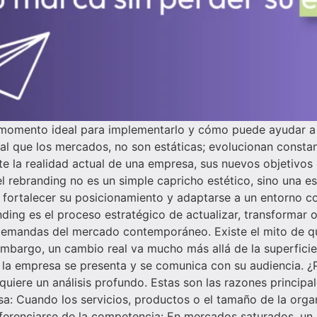
 momento ideal para implementarlo y cómo puede ayudar a 
al que los mercados, no son estáticas; evolucionan consta
e la realidad actual de una empresa, sus nuevos objetivos
el rebranding no es un simple capricho estético, sino una 
fortalecer su posicionamiento y adaptarse a un entorno c
ding es el proceso estratégico de actualizar, transformar 
s demandas del mercado contemporáneo. Existe el mito de q
embargo, un cambio real va mucho más allá de la superficie: 
e la empresa se presenta y se comunica con su audiencia. 
uiere un análisis profundo. Estas son las razones principa
esa: Cuando los servicios, productos o el tamaño de la orga
Diferenciarse de la competencia: En mercados saturados, u