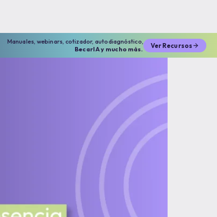
Manuales, webinars, cotizador, autodiagnóstico,
Ver Recursos
BecarIA y mucho más.